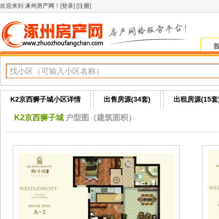
欢迎来到
涿州房产网
！[
登录
] [
注册
]
K2京西狮子城小区详情
出售房源(34套)
出租房源(15套
K2京西狮子城
户型图（建筑面积）