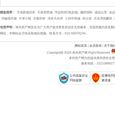
楼盘推荐：
天地新城启承
天保智慧城
华远和府(海蓝城)
樾府国际
德远云景
金
华融现代城
牛津小镇
京都华府
润卓天伦湾
三利中和城
祥云里
天伦湾凤麟府
免责声明：
涿州房产网旨在为广大用户提供更多的信息无偿服务，页面所载内容及数
网站，本网站会尽快采取相应措施。联系方式：010-50976234。
网站首页
|
会员登录
|
关于我
Copyright@ 2026 涿州房产网 Right Reserved
涿州房产网为您提供涿州房价走势
服务热线：1521086627