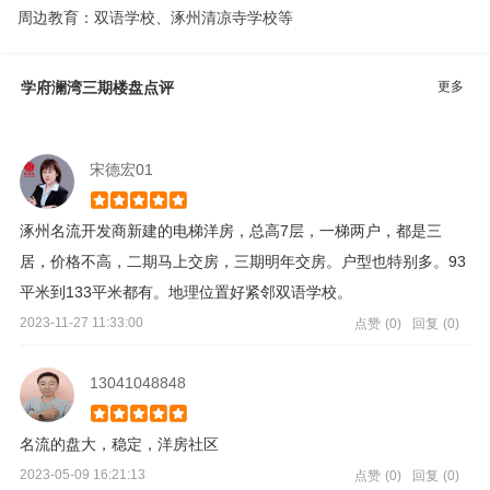
周边教育：双语学校、涿州清凉寺学校等
更多
学府澜湾三期楼盘点评
宋德宏01
涿州名流开发商新建的电梯洋房，总高7层，一梯两户，都是三
居，价格不高，二期马上交房，三期明年交房。户型也特别多。93
平米到133平米都有。地理位置好紧邻双语学校。
2023-11-27 11:33:00
点赞
(0)
回复
(0)
13041048848
名流的盘大，稳定，洋房社区
2023-05-09 16:21:13
点赞
(0)
回复
(0)