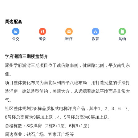
周边配套
公交
餐饮
医疗
教育
购物
学府澜湾三期楼盘简介
涿州学府澜湾三期项目位于诚信路南侧，健康路北侧，平安南街东
侧。
项目整体規化布局为南北队列四平八稳布局，用打造别墅的手法打
造洋房，建筑造型筒约，美观大方，从远端看建筑平瞻面是非常大
气。
社区整体规划为8栋品质板式电梯洋房产品，其中1、2、3、6、7、
8号楼总高度为9层加上跃，4、5号楼总高为8层加上跃。
总楼栋数：8栋洋房（2栋8+1层、6栋9+1层）
周边商业：钻石广场、宜家旺广场等