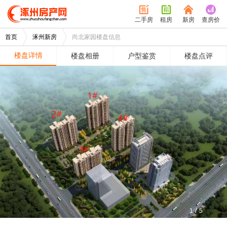
二手房
租房
新房
查房价
首页
涿州新房
尚北家园楼盘信息
楼盘详情
楼盘相册
户型鉴赏
楼盘点评
/
1
5