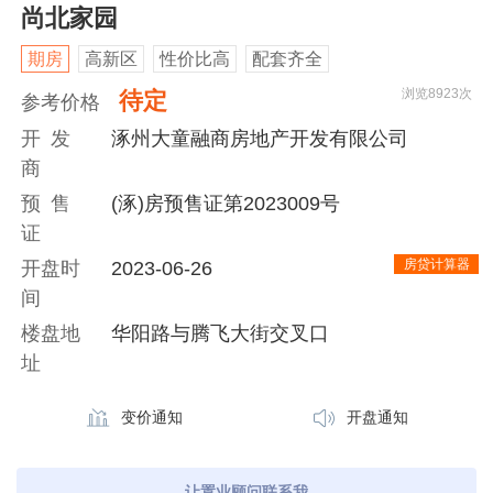
尚北家园
期房
高新区
性价比高
配套齐全
浏览8923次
待定
参考价格
开 发
涿州大童融商房地产开发有限公司
商
预 售
(涿)房预售证第2023009号
证
房贷计算器
开盘时
2023-06-26
间
楼盘地
华阳路与腾飞大街交叉口
址
变价通知
开盘通知
让置业顾问联系我