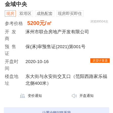
金域中央
现房
双塔区
成熟配套
现房即买即住
浏览89504次
5200元/㎡
参考价格
开 发
涿州市联合房地产开发有限公司
商
预 售
保(涿)审预售证(2021)第001号
证
房贷计算器
开盘时
2020-10-16
间
楼盘地
东大街与永安街交叉口（范阳西路家乐福
址
北侧400米）
变价通知
开盘通知
让置业顾问联系我