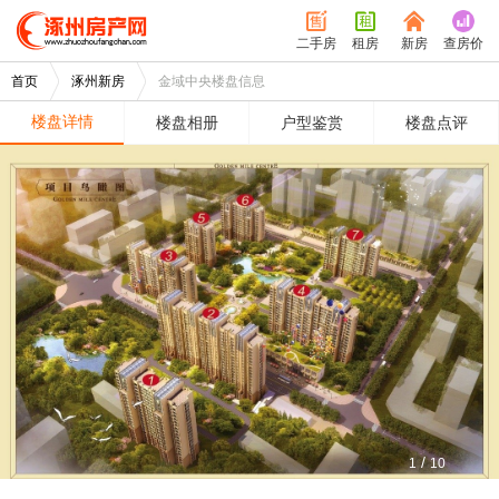
二手房
租房
新房
查房价
首页
涿州新房
金域中央楼盘信息
楼盘详情
楼盘相册
户型鉴赏
楼盘点评
/
1
10