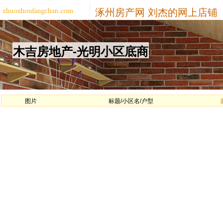
涿州房产网
刘杰的网上店铺
木吉房地产-光明小区底商
图片
标题/小区名/户型