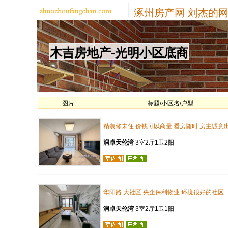
涿州房产网
刘杰的网
木吉房地产-光明小区底商
图片
标题/小区名/户型
精装修未住 价钱可以商量 看房随时 房主诚意
润卓天伦湾
3室2厅1卫2阳
华阳路 大社区 央企保利物业 环境很好的社区
润卓天伦湾
3室2厅1卫1阳