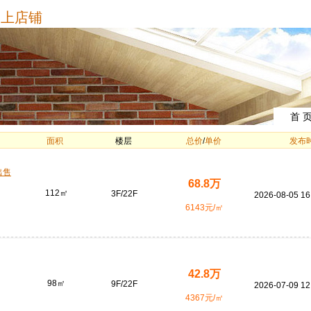
上店铺
首 
面积
楼层
总价
/
单价
发布
出售
68.8万
112㎡
3F/22F
2026-08-05 16
6143元/㎡
42.8万
98㎡
9F/22F
2026-07-09 12
4367元/㎡