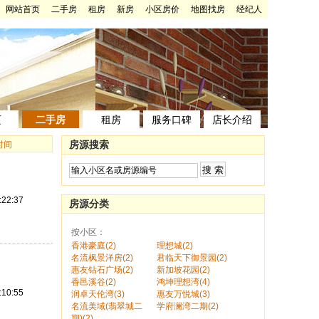
网站首页
二手房
租房
新房
小区房价
地图找房
经纪人
页
二手房
租房
服务口碑
店长介绍
房源搜索
时间
:22:37
房源分类
按小区：
香港豪庭(2)
理想城(2)
名流枫景洋房(2)
君临天下御景园(2)
惠友钻石广场(2)
新加坡花园(2)
香邑溪谷(2)
鸿坤理想湾(4)
:10:55
润卓天伦湾(3)
惠友万悦城(3)
名流美域(翡翠城二
学府澜湾二期(2)
期)(2)