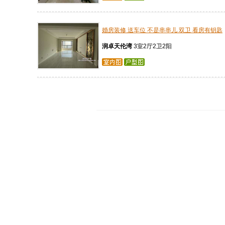
婚房装修 送车位 不是串串儿 双卫 看房有钥匙
润卓天伦湾
3室2厅2卫2阳