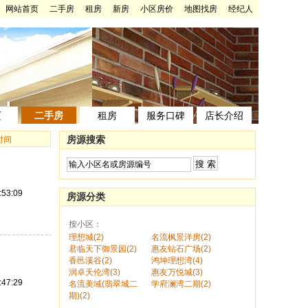
网站首页
二手房
租房
新房
小区房价
地图找房
经纪人
页
二手房
租房
服务口碑
店长介绍
房源搜索
时间
:53:09
房源分类
按小区：
理想城(2)
名流枫景洋房(2)
君临天下御景园(2)
惠友钻石广场(2)
香邑溪谷(2)
鸿坤理想湾(4)
润卓天伦湾(3)
惠友万悦城(3)
:47:29
名流美域(翡翠城二
学府澜湾二期(2)
期)(2)