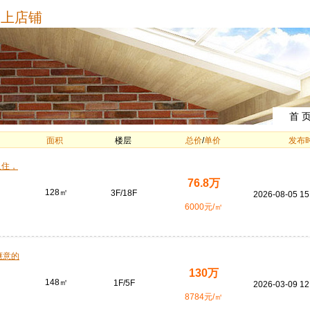
上店铺
首 
面积
楼层
总价
/
单价
发布
入住，
76.8万
128㎡
3F/18F
2026-08-05 15
6000元/㎡
惬意的
130万
148㎡
1F/5F
2026-03-09 12
8784元/㎡