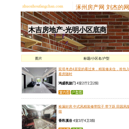
涿州房产网
刘杰的网
木吉房地产-光明小区底商
图片
标题/小区名/户型
双塔考虑4居室的看过来，精装修未住，拎包
看房随时
鸿盛凯旋门
4室2厅2卫2阳
捡漏好房 中式风精装修带院子 带下跃 田园风
很
香邑溪谷
4室3厅4卫3阳