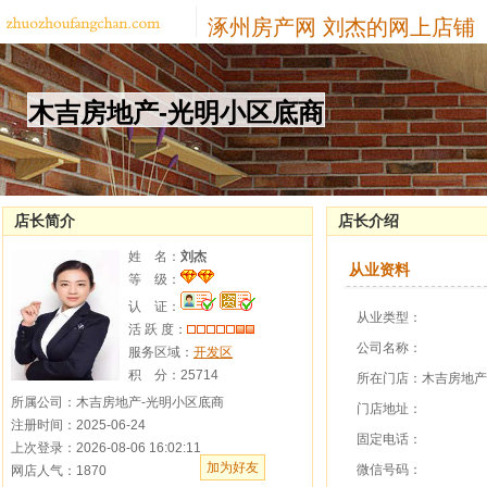
涿州房产网
刘杰的网上店铺
木吉房地产-光明小区底商
店长简介
店长介绍
姓 名：
刘杰
从业资料
等 级：
认 证：
从业类型：
活 跃 度：
公司名称：
服务区域：
开发区
积 分：
25714
所在门店：木吉房地产
所属公司：木吉房地产-光明小区底商
门店地址：
注册时间：2025-06-24
固定电话：
上次登录：2026-08-06 16:02:11
加为好友
微信号码：
网店人气：1870