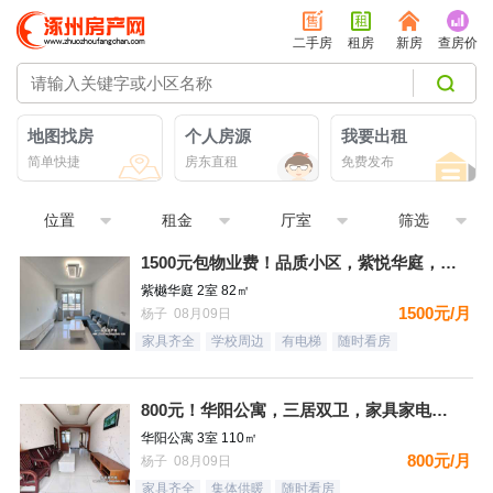
二手房
租房
新房
查房价
地图找房
个人房源
我要出租
简单快捷
房东直租
免费发布
位置
租金
厅室
筛选
1500元包物业费！品质小区，紫悦华庭，南北通透精装二居，都
紫樾华庭 2室 82㎡
1500元/月
杨子 08月09日
家具齐全
学校周边
有电梯
随时看房
800元！华阳公寓，三居双卫，家具家电齐全，拎包入住，看房方
华阳公寓 3室 110㎡
800元/月
杨子 08月09日
家具齐全
集体供暖
随时看房