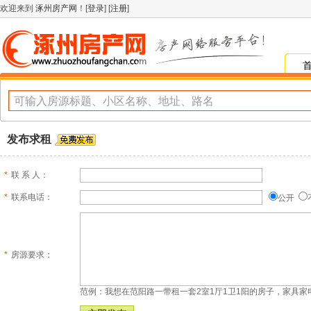
欢迎来到
涿州房产网
！[
登录
] [
注册
]
发布求租
*
联 系 人：
*
联系电话：
公开
*
房源要求：
范例：我想在范阳路一带租一套2室1厅1卫1阳的房子，家具家