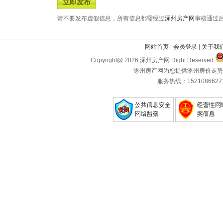
请不要发布虚假信息，所有信息都需经过
涿州房产网
审核通过
网站首页
|
会员登录
|
关于我
Copyright@ 2026 涿州房产网 Right Reserved
涿州房产网为您提供涿州房价走势
服务热线：1521086627