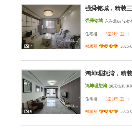
强舜铭城，精装
强舜铭城
东兴北街与永济
住宅楼
|
3室2厅1卫
|
7
郑颖丽
2026-
鸿坤理想湾，精
鸿坤理想湾
润禾街和涿
住宅楼
|
3室2厅1卫
|
6
郑颖丽
2026-