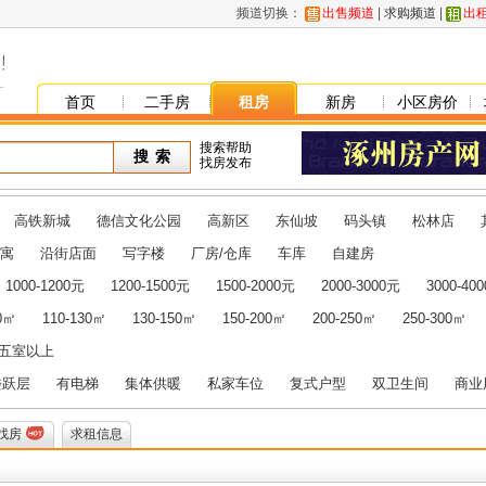
频道切换：
出售频道
|
求购频道
|
出
首页
二手房
租房
新房
小区房价
搜索帮助
找房发布
高铁新城
德信文化公园
高新区
东仙坡
码头镇
松林店
寓
沿街店面
写字楼
厂房/仓库
车库
自建房
1000-1200元
1200-1500元
1500-2000元
2000-3000元
3000-40
10㎡
110-130㎡
130-150㎡
150-200㎡
200-250㎡
250-300㎡
五室以上
楼跃层
有电梯
集体供暖
私家车位
复式户型
双卫生间
商业
找房
求租信息