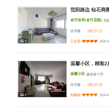
范阳路边 钻石商
金竹首府(金竹花园)
范
住宅楼
|
2室1厅1卫
|
6
王志英
2026-
温馨小区，精装2
温馨小区
建设路72号
住宅楼
|
2室2厅1卫
|
6
郑颖丽
2026-