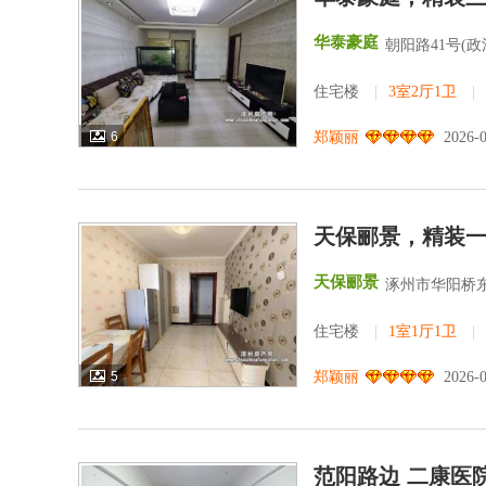
华泰豪庭
朝阳路41号(
住宅楼
|
3室2厅1卫
|
6
郑颖丽
2026-
天保郦景，精装
天保郦景
涿州市华阳桥东
住宅楼
|
1室1厅1卫
|
5
郑颖丽
2026-
范阳路边 二康医