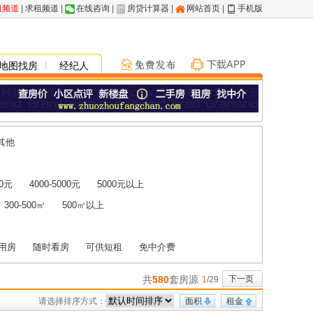
租频道
|
求租频道
|
在线咨询
|
房贷计算器
|
网站首页
|
手机版
地图找房
经纪人
其他
00元
4000-5000元
5000元以上
300-500㎡
500㎡以上
用房
随时看房
可供短租
免中介费
共
580
套房源
下一页
1
/29
请选择排序方式：
面积
租金