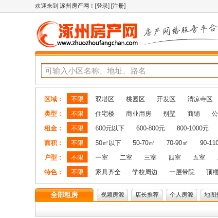
欢迎来到
涿州房产网
！[
登录
] [
注册
]
区域：
不限
双塔区
桃园区
开发区
清凉寺区
类型：
不限
住宅楼
商业用房
别墅
商铺
公
租金：
不限
600元以下
600-800元
800-1000元
面积：
不限
50㎡以下
50-70㎡
70-90㎡
90-1
户型：
不限
一室
二室
三室
四室
五室
特色：
不限
家具齐全
学校周边
一层带院
顶
全部租房
视频房源
店长推荐
个人房源
地图