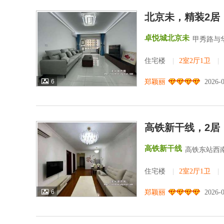
北京未，精装2居
卓悦城北京未
甲秀路与
住宅楼
|
2室2厅1卫
|
6
郑颖丽
2026-
高铁新干线，2居
高铁新干线
高铁东站西南
住宅楼
|
2室2厅1卫
|
6
郑颖丽
2026-