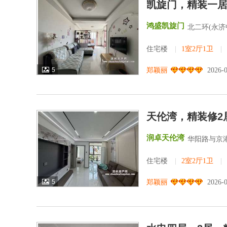
凯旋门，精装一
鸿盛凯旋门
北二环(永济
住宅楼
|
1室2厅1卫
|
5
郑颖丽
2026-
天伦湾，精装修2
润卓天伦湾
华阳路与京港
住宅楼
|
2室2厅1卫
|
5
郑颖丽
2026-