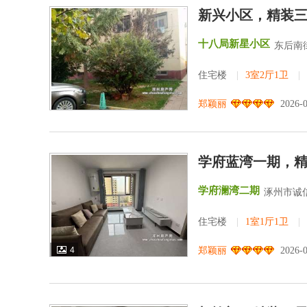
新兴小区，精装
十八局新星小区
东后南街
住宅楼
|
3室2厅1卫
|
郑颖丽
2026-
学府蓝湾一期，
学府澜湾二期
涿州市诚
住宅楼
|
1室1厅1卫
|
4
郑颖丽
2026-