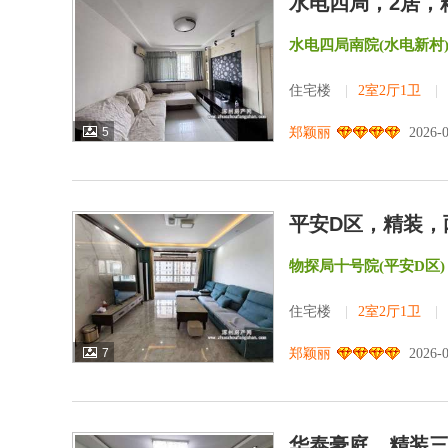
水电四局，2居，
水电四局南院(水电新村
住宅楼
|
2室2厅1卫
|
5
郑颖丽
2026-
平安D区，精装，
物探局十号院(平安D区)
住宅楼
|
2室2厅1卫
|
7
郑颖丽
2026-
华泰豪庭，精装