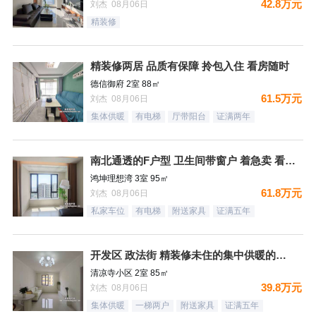
42.8万元
刘杰 08月06日
精装修
精装修两居 品质有保障 拎包入住 看房随时
德信御府 2室 88㎡
61.5万元
刘杰 08月06日
集体供暖
有电梯
厅带阳台
证满两年
南北通透的F户型 卫生间带窗户 着急卖 看房随时
鸿坤理想湾 3室 95㎡
61.8万元
刘杰 08月06日
私家车位
有电梯
附送家具
证满五年
开发区 政法街 精装修未住的集中供暖的两居室
清凉寺小区 2室 85㎡
39.8万元
刘杰 08月06日
集体供暖
一梯两户
附送家具
证满五年