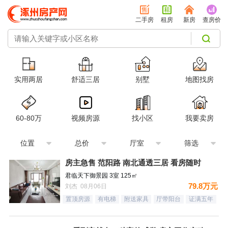
二手房
租房
新房
查房价
实用两居
舒适三居
别墅
地图找房
60-80万
视频房源
找小区
我要卖房
位置
总价
厅室
筛选
房主急售 范阳路 南北通透三居 看房随时
君临天下御景园 3室 125㎡
79.8万元
刘杰 08月06日
置顶房源
有电梯
附送家具
厅带阳台
证满五年