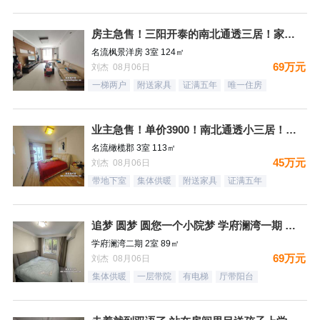
房主急售！三阳开泰的南北通透三居！家具家电全送
名流枫景洋房 3室 124㎡
69万元
刘杰 08月06日
一梯两户
附送家具
证满五年
唯一住房
业主急售！单价3900！南北通透小三居！月供1500，结束租
名流橄榄郡 3室 113㎡
45万元
刘杰 08月06日
带地下室
集体供暖
附送家具
证满五年
追梦 圆梦 圆您一个小院梦 学府澜湾一期 一层带小院
学府澜湾二期 2室 89㎡
69万元
刘杰 08月06日
集体供暖
一层带院
有电梯
厅带阳台