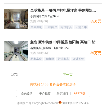
全明格局 一梯两户的电梯洋房 特别规矩的一个小区 集中供暖
学府澜湾二期 2室 92㎡
55万元
刘杰 08月06日
集体供暖
一梯两户
附送家具
证满五年
急售 豪华装修 中间楼层 范阳路 高速口 钻石广场
名流美域(翡翠城二期) 2室 92㎡
39万元
刘杰 08月06日
私家车位
有电梯
附送家具
证满五年
1/72
下一页
共找到 1433 套符合要求的房子
会员登录
中介推荐
关于我们
APP下载
涿州房产网 Copyright Reserved
冀ICP备10200504号