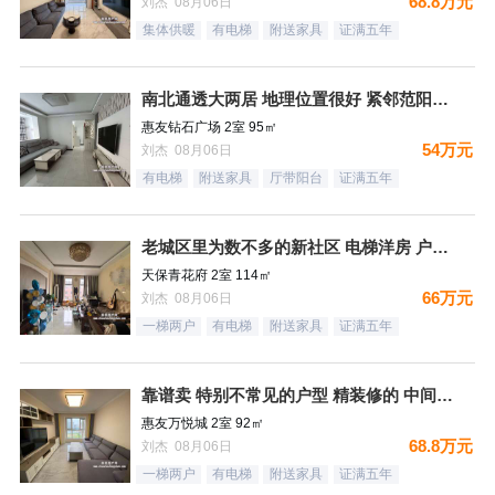
68.8万元
刘杰 08月06日
集体供暖
有电梯
附送家具
证满五年
南北通透大两居 地理位置很好 紧邻范阳路 出门钻石广场 生
惠友钻石广场 2室 95㎡
54万元
刘杰 08月06日
有电梯
附送家具
厅带阳台
证满五年
老城区里为数不多的新社区 电梯洋房 户型方正
天保青花府 2室 114㎡
66万元
刘杰 08月06日
一梯两户
有电梯
附送家具
证满五年
靠谱卖 特别不常见的户型 精装修的 中间楼层 卫生间带窗户
惠友万悦城 2室 92㎡
68.8万元
刘杰 08月06日
一梯两户
有电梯
附送家具
证满五年