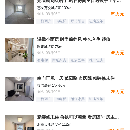
走着就到双语了 站在房间里目送孩子上学是一件多么幸福的事情
惠友万悦城 3室 139㎡
89万元
刘杰 08月06日
一梯两户
有电梯
厅带阳台
证满五年
温馨小两居 时尚简约风 拎包入住 很值
理想城 2室 73㎡
45万元
刘杰 08月06日
有电梯
附送家具
证满五年
唯一住房
南向正规一居 范阳路 市医院 精装修未住
香港豪庭 1室 66㎡
25万元
刘杰 08月06日
一梯两户
有电梯
附送家具
证满五年
精装修未住 价钱可以商量 看房随时 房主诚意出售
润卓天伦湾 3室 112㎡