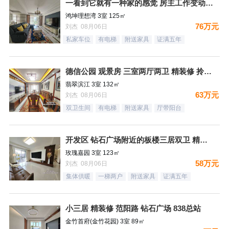
一看到它就有一种家的感觉 房主工作变动 忍痛割爱
鸿坤理想湾 3室 125㎡
76万元
刘杰 08月06日
私家车位
有电梯
附送家具
证满五年
德信公园 观景房 三室两厅两卫 精装修 拎包入住
翡翠滨江 3室 132㎡
63万元
刘杰 08月06日
双卫生间
有电梯
附送家具
厅带阳台
开发区 钻石广场附近的板楼三居双卫 精装未住
玫瑰嘉园 3室 123㎡
58万元
刘杰 08月06日
集体供暖
一梯两户
附送家具
证满五年
小三居 精装修 范阳路 钻石广场 838总站
金竹首府(金竹花园) 3室 89㎡