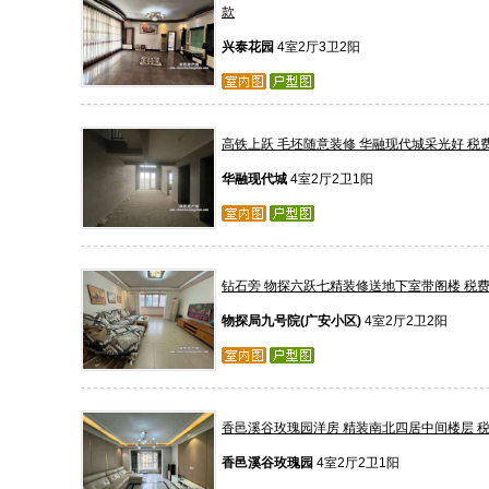
款
兴泰花园
4室2厅3卫2阳
高铁上跃 毛坯随意装修 华融现代城采光好 税
华融现代城
4室2厅2卫1阳
钻石旁 物探六跃七精装修送地下室带阁楼 税
物探局九号院(广安小区)
4室2厅2卫2阳
香邑溪谷玫瑰园洋房 精装南北四居中间楼层 
香邑溪谷玫瑰园
4室2厅2卫1阳