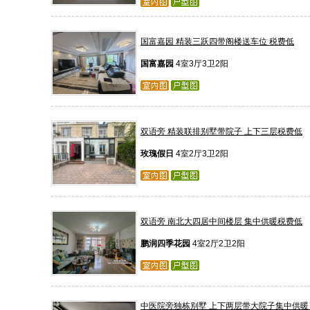
国富嘉园 精装三跃四带阁楼送车位 税费低
国富嘉园
4室3厅3卫2阳
双语旁 精装联排别墅带院子 上下三层税费低
玫瑰假日
4室2厅3卫2阳
双语旁 南北大四居中间楼层 集中供暖税费低
鹏润四季花园
4室2厅2卫2阳
中医院旁独栋别墅 上下两层带大院子集中供暖