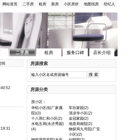
网站首页
二手房
租房
新房
小区房价
地图找房
经纪人
页
二手房
租房
服务口碑
店长介绍
房源搜索
时间
:40:52
房源分类
按小区：
华铝小区(铝厂家属
军欣家园(2)
院)(3)
清凉寺小区(2)
十八局仁和小区(2)
金冠家园(2)
水电五局(永济秀园)
地质局南院(2)
:19:31
(4)
物探局九号院(广安
小区)(2)
物探局四号院(永安
仙颐园(2)