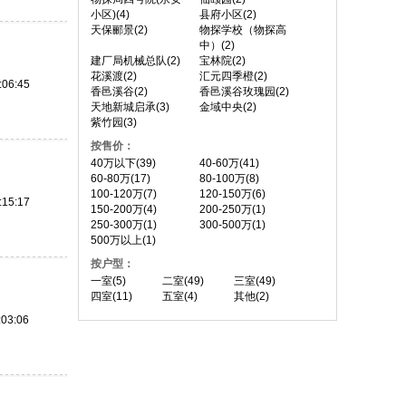
小区)(4)
县府小区(2)
天保郦景(2)
物探学校（物探高
中）(2)
建厂局机械总队(2)
宝林院(2)
花溪渡(2)
汇元四季橙(2)
:06:45
香邑溪谷(2)
香邑溪谷玫瑰园(2)
天地新城启承(3)
金域中央(2)
紫竹园(3)
按售价：
40万以下(39)
40-60万(41)
60-80万(17)
80-100万(8)
100-120万(7)
120-150万(6)
:15:17
150-200万(4)
200-250万(1)
250-300万(1)
300-500万(1)
500万以上(1)
按户型：
一室(5)
二室(49)
三室(49)
四室(11)
五室(4)
其他(2)
:03:06