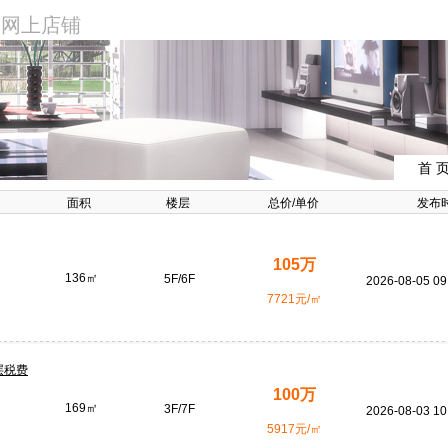
网上店铺
首 
面积
楼层
总价
/
单价
发布
105万
136㎡
5F/6F
2026-08-05 09
7721元/㎡
层税费
100万
169㎡
3F/7F
2026-08-03 10
5917元/㎡