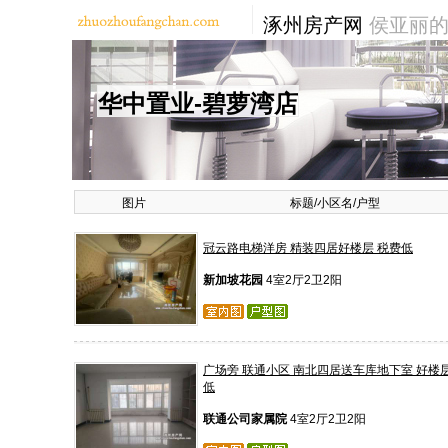
涿州房产网
侯亚丽的
华中置业-碧萝湾店
图片
标题/小区名/户型
冠云路电梯洋房 精装四居好楼层 税费低
新加坡花园
4室2厅2卫2阳
广场旁 联通小区 南北四居送车库地下室 好楼
低
联通公司家属院
4室2厅2卫2阳