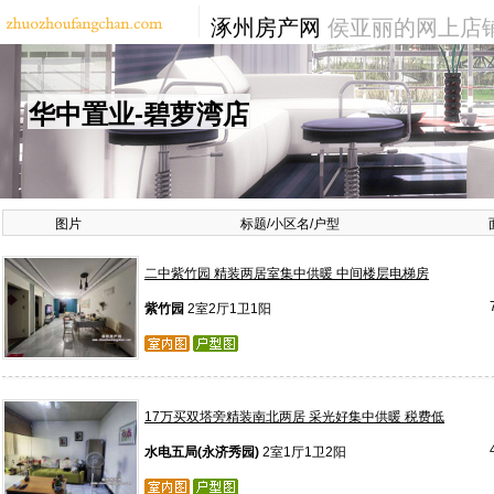
涿州房产网
侯亚丽的网上店
华中置业-碧萝湾店
图片
标题/小区名/户型
二中紫竹园 精装两居室集中供暖 中间楼层电梯房
紫竹园
2室2厅1卫1阳
17万买双塔旁精装南北两居 采光好集中供暖 税费低
水电五局(永济秀园)
2室1厅1卫2阳