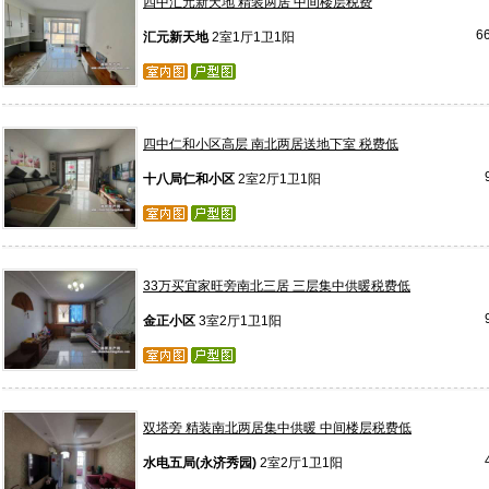
四中汇元新天地 精装两居 中间楼层税费
6
汇元新天地
2室1厅1卫1阳
四中仁和小区高层 南北两居送地下室 税费低
十八局仁和小区
2室2厅1卫1阳
33万买宜家旺旁南北三居 三层集中供暖税费低
金正小区
3室2厅1卫1阳
双塔旁 精装南北两居集中供暖 中间楼层税费低
水电五局(永济秀园)
2室2厅1卫1阳