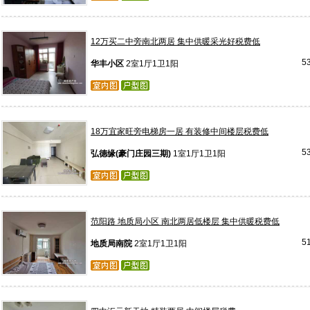
12万买二中旁南北两居 集中供暖采光好税费低
5
华丰小区
2室1厅1卫1阳
18万宜家旺旁电梯房一居 有装修中间楼层税费低
5
弘德缘(豪门庄园三期)
1室1厅1卫1阳
范阳路 地质局小区 南北两居低楼层 集中供暖税费低
5
地质局南院
2室1厅1卫1阳