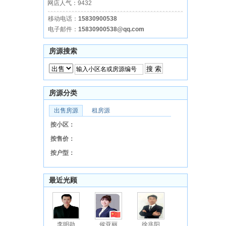
网店人气：9432
移动电话：
15830900538
电子邮件：
15830900538@qq.com
房源搜索
房源分类
出售房源
租房源
按小区：
按售价：
按户型：
最近光顾
李明勋
侯亚丽
徐兆阳