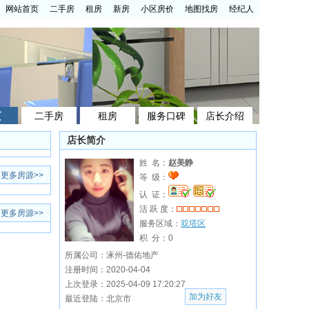
网站首页
二手房
租房
新房
小区房价
地图找房
经纪人
页
二手房
租房
服务口碑
店长介绍
店长简介
姓 名：
赵美静
更多房源
>>
等 级：
认 证：
活 跃 度：
更多房源
>>
服务区域：
双塔区
积 分：
0
所属公司：涿州-德佑地产
注册时间：2020-04-04
上次登录：2025-04-09 17:20:27
加为好友
最近登陆：北京市