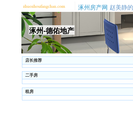
涿州房产网
赵美静的
涿州-德佑地产
店长推荐
二手房
租房