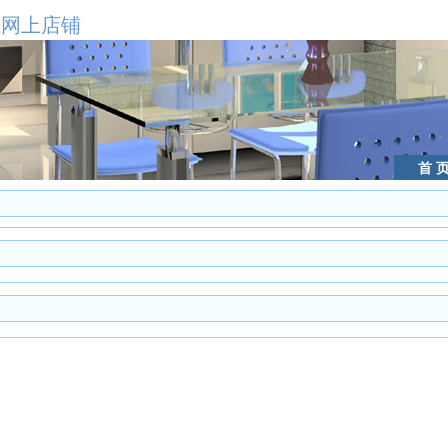
网上店铺
首 