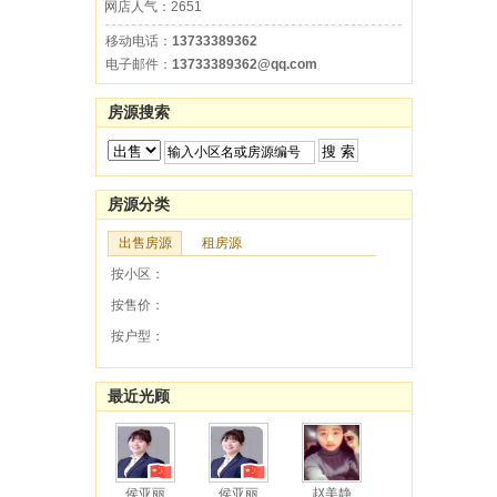
网店人气：2651
移动电话：
13733389362
电子邮件：
13733389362@qq.com
房源搜索
房源分类
出售房源
租房源
按小区：
按售价：
按户型：
最近光顾
侯亚丽
侯亚丽
赵美静