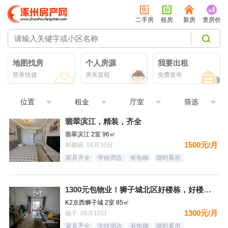
二手房
租房
新房
查房价
地图找房
个人房源
我要出租
简单快捷
房东直租
免费发布
位置
租金
厅室
筛选
翡翠滨江，精装，齐全
翡翠滨江 2室 96㎡
1500元/月
郑颖丽 08月10日
家具齐全
学校周边
有电梯
随时看房
1300元包物业！狮子城北区好楼栋，好楼层，精装自住标准，很
K2京西狮子城 2室 85㎡
1300元/月
杨子 08月10日
家具齐全
学校周边
有电梯
随时看房