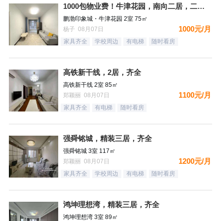
1000包物业费！牛津花园，南向二居，二个空调，看房有钥匙
鹏渤印象城・牛津花园 2室 75㎡
1000元/月
杨子 08月07日
家具齐全
学校周边
有电梯
随时看房
高铁新干线，2居，齐全
高铁新干线 2室 85㎡
1100元/月
郑颖丽 08月07日
家具齐全
有电梯
随时看房
强舜铭城，精装三居，齐全
强舜铭城 3室 117㎡
1200元/月
郑颖丽 08月07日
家具齐全
学校周边
有电梯
随时看房
鸿坤理想湾，精装三居，齐全
鸿坤理想湾 3室 89㎡