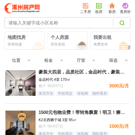
二手房
租房
新房
查房价
地图找房
个人房源
我要出租
简单快捷
房东直租
免费发布
位置
租金
厅室
筛选
豪装大四居，品质社区，金品时代，豪装双卫，看房有钥匙
金品时代 4室 170㎡
3500元/月
杨子 08月07日
家具齐全
学校周边
有电梯
随时看房
1500元包物业费！带转角飘窗！明卫！狮子城，南北通透三居，
K2京西狮子城 3室 95㎡
1500元/月
杨子 08月07日
家具齐全
学校周边
有电梯
随时看房