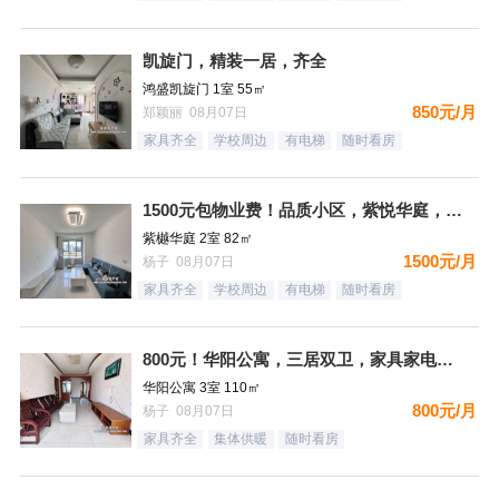
凯旋门，精装一居，齐全
鸿盛凯旋门 1室 55㎡
850元/月
郑颖丽 08月07日
家具齐全
学校周边
有电梯
随时看房
1500元包物业费！品质小区，紫悦华庭，南北通透精装二居，都
紫樾华庭 2室 82㎡
1500元/月
杨子 08月07日
家具齐全
学校周边
有电梯
随时看房
800元！华阳公寓，三居双卫，家具家电齐全，拎包入住，看房方
华阳公寓 3室 110㎡
800元/月
杨子 08月07日
家具齐全
集体供暖
随时看房