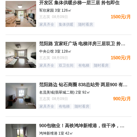
开发区 集体供暖步梯一层三居 拎包即住
军欣家园 3室 126㎡
1500元/月
王志英 08月09日
家具齐全
集体供暖
随时看房
范阳路 宜家旺广场 电梯洋房三居双卫 拎包即住 有钥匙
中央公馆 3室 128㎡
1500元/月
王志英 08月09日
家具齐全
双卫生间
有电梯
随时看房
范阳路边 钻石商圈 838总站旁 两居900 有钥匙！
名流美域(翡翠城二期) 2室 92㎡
900元/月
王志英 08月09日
家具齐全
有电梯
随时看房
900包物业！高铁鸿坤新维港，很干净，家具家电齐全，看房方便
鸿坤新维港 1室 42㎡