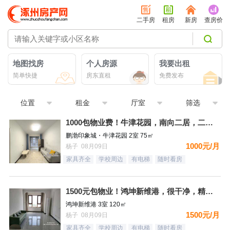
二手房
租房
新房
查房价
地图找房
个人房源
我要出租
简单快捷
房东直租
免费发布
位置
租金
厅室
筛选
1000包物业费！牛津花园，南向二居，二个空调，看房有钥匙
鹏渤印象城・牛津花园 2室 75㎡
1000元/月
杨子 08月09日
家具齐全
学校周边
有电梯
随时看房
1500元包物业！鸿坤新维港，很干净，精装自住标准，都齐全，
鸿坤新维港 3室 120㎡
1500元/月
杨子 08月09日
家具齐全
学校周边
有电梯
随时看房