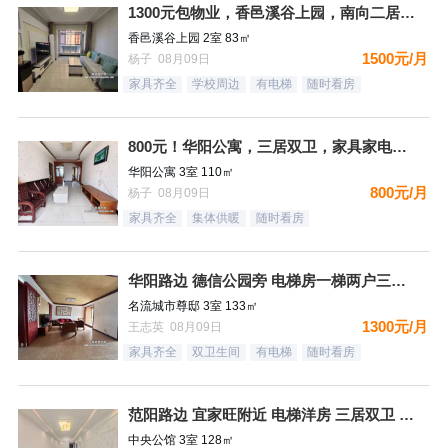
1300元包物业，香邑溪谷上园，南向二居，家具家电齐全，拎包
香邑溪谷上园 2室 83㎡
1500元/月
杨子 08月09日
家具齐全
学校周边
有电梯
随时看房
800元！华阳公寓，三居双卫，家具家电齐全，拎包入住，看房方
华阳公寓 3室 110㎡
800元/月
杨子 08月09日
家具齐全
集体供暖
随时看房
华阳路边 德信公园旁 电梯房一梯两户三居双卫
名流城市尊邸 3室 133㎡
1300元/月
王志英 08月09日
家具齐全
双卫生间
有电梯
随时看房
范阳路边 宜家旺附近 电梯洋房 三居双卫 有钥匙
中央公馆 3室 128㎡