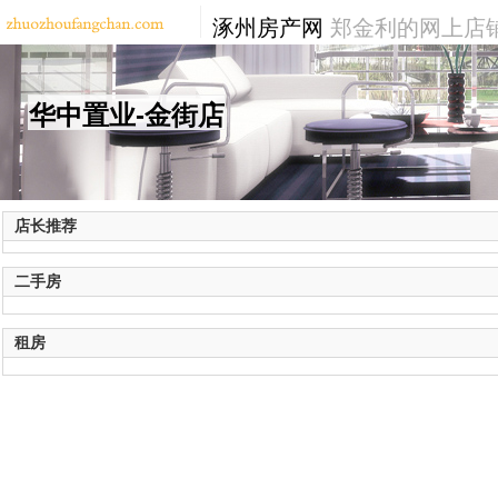
涿州房产网
郑金利的网上店
华中置业-金街店
店长推荐
二手房
租房