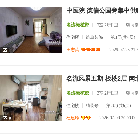
中医院 德信公园旁集中供暖
名流橄榄郡
2室|2厅|1卫
朝向
住宅楼
简单装修
第3层(共6层)
王志英
2026-07-23 21
7
名流风景五期 板楼2层 南北通
名流橄榄郡
3室|2厅|1卫
朝向
住宅楼
精装修
第2层(共6层)
杜建峰
2026-07-09 20:00:0
8