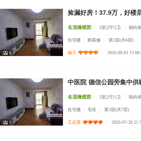
捡漏好房！37.9万，好
名流橄榄郡
2室|2厅|1卫
朝向
住宅楼
精装修
第3层(共6层)
杨子
2026-08-03 15:0
6
中医院 德信公园旁集中供暖
名流橄榄郡
2室|2厅|1卫
朝向
住宅楼
毛坯
第3层(共7层)
王志英
2026-07-28 21
7