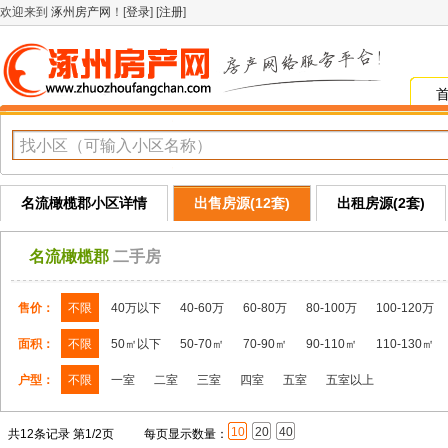
欢迎来到
涿州房产网
！[
登录
] [
注册
]
名流橄榄郡小区详情
出售房源(12套)
出租房源(2套)
名流橄榄郡
二手房
售价：
不限
40万以下
40-60万
60-80万
80-100万
100-120万
面积：
不限
50㎡以下
50-70㎡
70-90㎡
90-110㎡
110-130㎡
户型：
不限
一室
二室
三室
四室
五室
五室以上
10
20
40
共12条记录 第1/2页
每页显示数量：