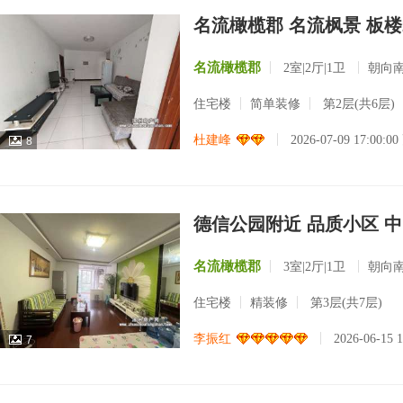
名流橄榄郡 名流枫景 板楼2
名流橄榄郡
2室|2厅|1卫
朝向
住宅楼
简单装修
第2层(共6层)
杜建峰
2026-07-09 17:00:0
8
德信公园附近 品质小区 中
名流橄榄郡
3室|2厅|1卫
朝向
住宅楼
精装修
第3层(共7层)
李振红
2026-06-15 
7