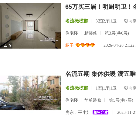
65万买三居！明厨明卫！
名流橄榄郡
3室|2厅|1卫
朝向
住宅楼
精装修
第3层(共6层)
杨子
2026-04-28 21:2
9
名流五期 集体供暖 满五
名流橄榄郡
1室|1厅|1卫
朝向
住宅楼
简单装修
第5层(共7层)
房东：平小姐
2023-11-