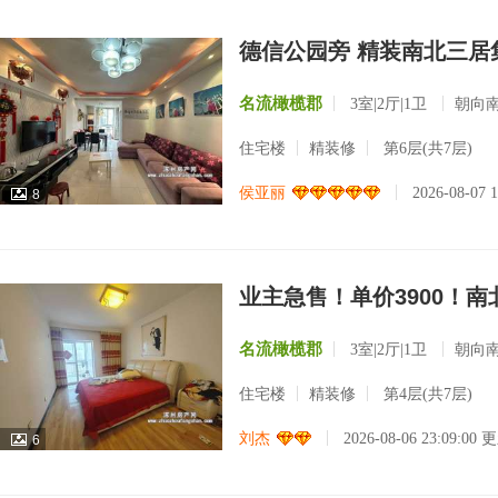
德信公园旁 精装南北三居
名流橄榄郡
3室|2厅|1卫
朝向
住宅楼
精装修
第6层(共7层)
侯亚丽
2026-08-07 
8
业主急售！单价3900！南
名流橄榄郡
3室|2厅|1卫
朝向
住宅楼
精装修
第4层(共7层)
刘杰
2026-08-06 23:09:00 
6