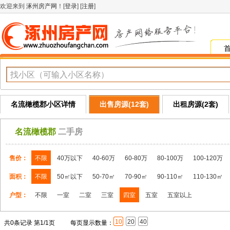
欢迎来到
涿州房产网
！[
登录
] [
注册
]
名流橄榄郡小区详情
出售房源(12套)
出租房源(2套)
名流橄榄郡
二手房
售价：
不限
40万以下
40-60万
60-80万
80-100万
100-120万
面积：
不限
50㎡以下
50-70㎡
70-90㎡
90-110㎡
110-130㎡
户型：
不限
一室
二室
三室
四室
五室
五室以上
10
20
40
共0条记录 第1/1页
每页显示数量：