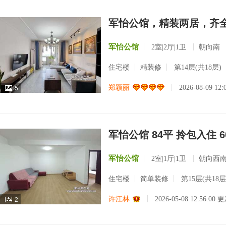
军怡公馆，精装两居，齐
军怡公馆
2室|2厅|1卫
朝向南
住宅楼
精装修
第14层(共18层)
郑颖丽
2026-08-09 12
5
军怡公馆 84平 拎包入住 6
军怡公馆
2室|1厅|1卫
朝向西
住宅楼
简单装修
第15层(共18层
许江林
2026-05-08 12:56:00 
2