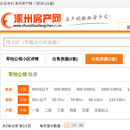
欢迎来到
涿州房产网
！[
登录
] [
注册
]
军怡公馆小区详情
出售房源(0套)
出租房源(2套)
军怡公馆
租房
租金：
不限
600元以下
600-800元
800-1000元
1000-1200元
1
面积：
不限
50㎡以下
50-70㎡
70-90㎡
90-110㎡
110-130㎡
户型：
不限
一室
二室
三室
四室
五室
五室以上
10
20
40
共2条记录 第1/1页
每页显示数量：