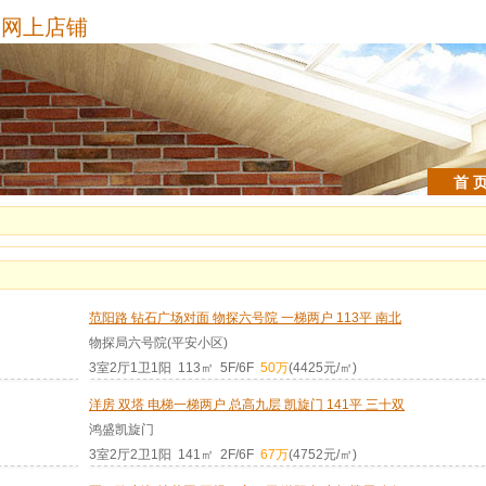
网上店铺
首 
范阳路 钻石广场对面 物探六号院 一梯两户 113平 南北
物探局六号院(平安小区)
3室2厅1卫1阳 113㎡ 5F/6F
50万
(4425元/㎡)
洋房 双塔 电梯一梯两户 总高九层 凯旋门 141平 三十双
鸿盛凯旋门
3室2厅2卫1阳 141㎡ 2F/6F
67万
(4752元/㎡)