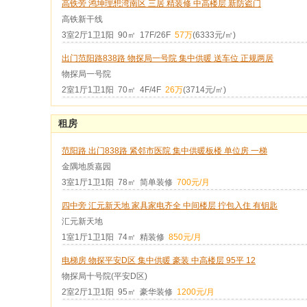
高铁旁 鸿坤理想湾南区 三居 精装修 中高楼层 新防盗门
高铁新干线
3室2厅1卫1阳 90㎡ 17F/26F
57万
(6333元/㎡)
出门范阳路838路 物探局一号院 集中供暖 送车位 正规两居
物探局一号院
2室1厅1卫1阳 70㎡ 4F/4F
26万
(3714元/㎡)
租房
范阳路 出门838路 紧邻市医院 集中供暖板楼 单位房 一梯
金隅地质嘉园
3室1厅1卫1阳 78㎡ 简单装修
700元/月
四中旁 汇元新天地 家具家电齐全 中间楼层 拧包入住 有钥匙
汇元新天地
1室1厅1卫1阳 74㎡ 精装修
850元/月
电梯房 物探平安D区 集中供暖 豪装 中高楼层 95平 12
物探局十号院(平安D区)
2室2厅1卫1阳 95㎡ 豪华装修
1200元/月