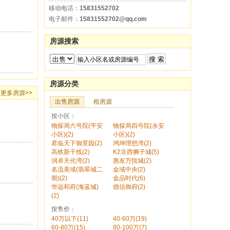
移动电话：
15831552702
电子邮件：
15831552702@qq.com
房源搜索
房源分类
更多房源
>>
出售房源
租房源
按小区：
物探局六号院(平安
物探局四号院(永安
小区)(2)
小区)(2)
君临天下御景园(2)
鸿坤理想湾(2)
高铁新干线(2)
K2京西狮子城(5)
润卓天伦湾(2)
惠友万悦城(2)
名流美域(翡翠城二
金域中央(2)
期)(2)
金品时代(6)
华远和府(海蓝城)
德信御府(2)
(2)
按售价：
40万以下(11)
40-60万(19)
60-80万(15)
80-100万(7)