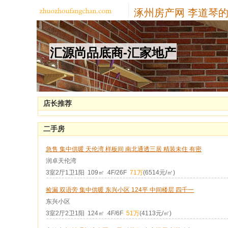
涿州房产网
李道琴的
汇源尚品底商-汇家地产
店长推荐
二手房
急售 集中供暖 天伦湾 样板间 南北通透三居 精装未住 有密
润卓天伦湾
3室2厅1卫1阳 109㎡ 4F/26F
71万
(6514元/㎡)
捡漏 双语旁 集中供暖 东兴小区 124平 中间楼层 四千一
东兴小区
3室2厅2卫1阳 124㎡ 4F/6F
51万
(4113元/㎡)