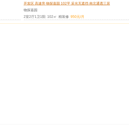
开发区 高速旁 物探嘉园 102平 采光无遮挡 南北通透三居
物探嘉园
2室2厅1卫1阳 102㎡ 精装修
950元/月