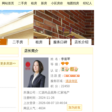
网站首页
二手房
租房
新房
小区房价
地图找房
经纪人
页
二手房
租房
服务口碑
店长介绍
店长简介
姓 名：
李道琴
更多房源
>>
等 级：
认 证：
活 跃 度：
服务区域：
清凉寺区
积 分：
22450
所属公司：汇源尚品底商-汇家地产
注册时间：2024-11-26
上次登录：2026-08-07 10:46:04
加为好友
网店人气：4634