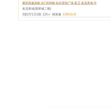
紧邻高速高铁 出门838路 钻石君悦广场 双卫 名流美域 中
名流美域(翡翠城二期)
3室2厅2卫1阳 125㎡ 精装修
1300元/月