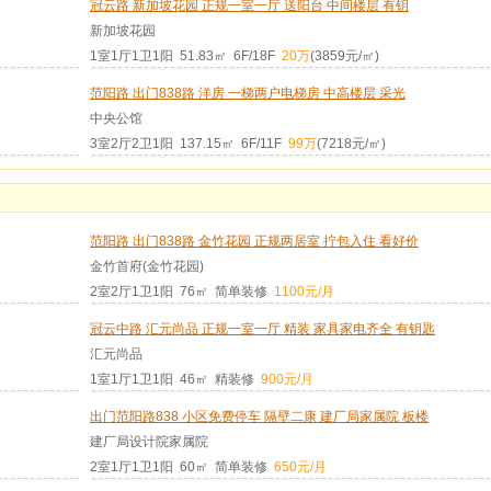
冠云路 新加坡花园 正规一室一厅 送阳台 中间楼层 有钥
新加坡花园
1室1厅1卫1阳 51.83㎡ 6F/18F
20万
(3859元/㎡)
范阳路 出门838路 洋房 一梯两户电梯房 中高楼层 采光
中央公馆
3室2厅2卫1阳 137.15㎡ 6F/11F
99万
(7218元/㎡)
范阳路 出门838路 金竹花园 正规两居室 拧包入住 看好价
金竹首府(金竹花园)
2室2厅1卫1阳 76㎡ 简单装修
1100元/月
冠云中路 汇元尚品 正规一室一厅 精装 家具家电齐全 有钥匙
汇元尚品
1室1厅1卫1阳 46㎡ 精装修
900元/月
出门范阳路838 小区免费停车 隔壁二康 建厂局家属院 板楼
建厂局设计院家属院
2室1厅1卫1阳 60㎡ 简单装修
650元/月