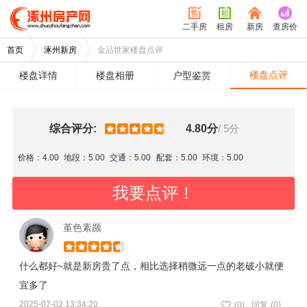
二手房
租房
新房
查房价
首页
涿州新房
金品世家楼盘点评
楼盘点评
楼盘详情
楼盘相册
户型鉴赏
综合评分:
4.80分
/ 5分
价格：4.00
地段：5.00
交通：5.00
配套：5.00
环境：5.00
我要点评！
堇色素颜
什么都好~就是新房贵了点，相比选择稍微远一点的老破小就便
宜多了
2025-07-02 13:34:20
(
0
)
回复
(0)