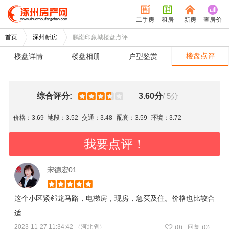
二手房
租房
新房
查房价
首页
涿州新房
鹏渤印象城楼盘点评
楼盘点评
楼盘详情
楼盘相册
户型鉴赏
综合评分:
3.60分
/ 5分
价格：3.69
地段：3.52
交通：3.48
配套：3.59
环境：3.72
我要点评！
宋德宏01
这个小区紧邻龙马路，电梯房，现房，急买及住。价格也比较合
适
2023-11-27 11:34:42 （河北省）
(
0
)
回复
(0)