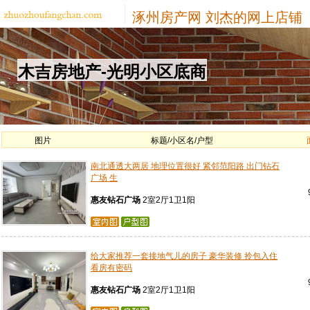
涿州房产网
刘杰的网上店铺
木吉房地产-光明小区底商
图片
标题/小区名/户型
南北通透大两居 地理位置很好 紧邻范阳路 出门钻石
广场 生
惠友钻石广场
2室2厅1卫1阳
给大家推荐一套接地气儿的房子 豪华装修 拎包入住
看房有密码
惠友钻石广场
2室2厅1卫1阳