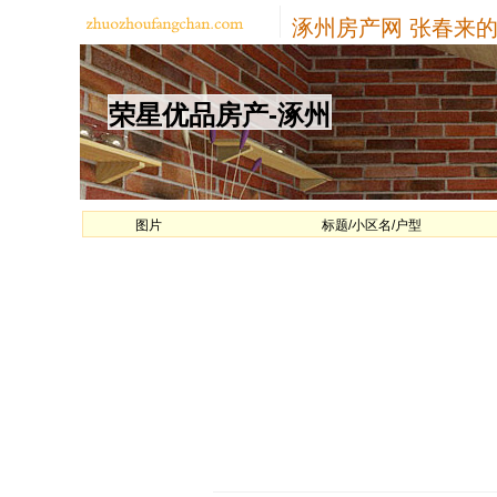
涿州房产网
张春来的
荣星优品房产-涿州
图片
标题/小区名/户型