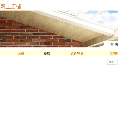
网上店铺
首 
面积
楼层
总价
/
单价
发布
0条