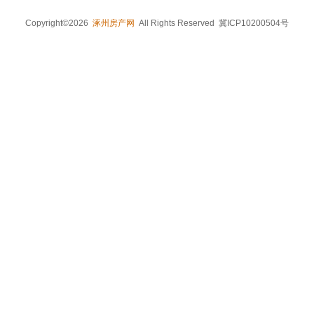
Copyright©2026
涿州房产网
All Rights Reserved 冀ICP10200504号