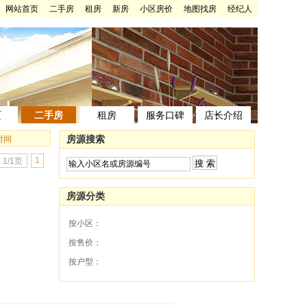
网站首页
二手房
租房
新房
小区房价
地图找房
经纪人
页
二手房
租房
服务口碑
店长介绍
房源搜索
时间
1
1/1页
房源分类
按小区：
按售价：
按户型：