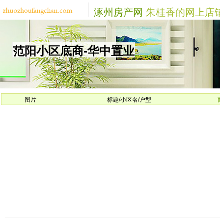
涿州房产网
朱桂香的网上店
范阳小区底商-华中置业
图片
标题/小区名/户型