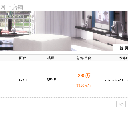
网上店铺
首 
面积
楼层
总价
/
单价
发布
235万
237㎡
3F/4F
2026-07-23 16
9916元/㎡
1条