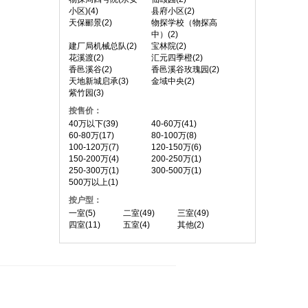
小区)(4)
县府小区(2)
天保郦景(2)
物探学校（物探高
中）(2)
建厂局机械总队(2)
宝林院(2)
花溪渡(2)
汇元四季橙(2)
香邑溪谷(2)
香邑溪谷玫瑰园(2)
天地新城启承(3)
金域中央(2)
紫竹园(3)
按售价：
40万以下(39)
40-60万(41)
60-80万(17)
80-100万(8)
100-120万(7)
120-150万(6)
150-200万(4)
200-250万(1)
250-300万(1)
300-500万(1)
500万以上(1)
按户型：
一室(5)
二室(49)
三室(49)
四室(11)
五室(4)
其他(2)