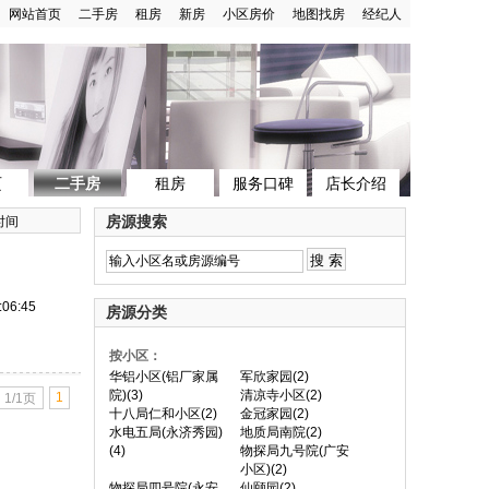
网站首页
二手房
租房
新房
小区房价
地图找房
经纪人
页
二手房
租房
服务口碑
店长介绍
房源搜索
时间
:06:45
房源分类
按小区：
华铝小区(铝厂家属
军欣家园(2)
院)(3)
清凉寺小区(2)
1
1/1页
十八局仁和小区(2)
金冠家园(2)
水电五局(永济秀园)
地质局南院(2)
(4)
物探局九号院(广安
小区)(2)
物探局四号院(永安
仙颐园(2)