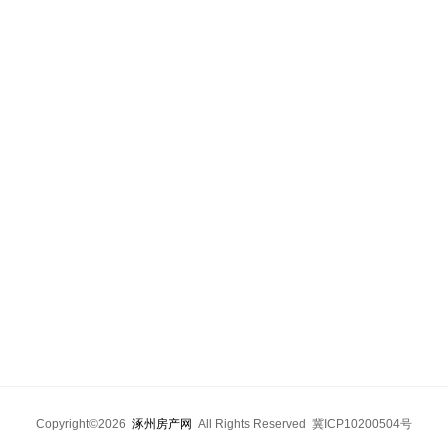
Copyright©2026
涿州房产网
All Rights Reserved 冀ICP10200504号