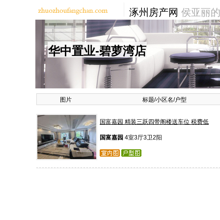
涿州房产网
侯亚丽的
华中置业-碧萝湾店
图片
标题/小区名/户型
国富嘉园 精装三跃四带阁楼送车位 税费低
国富嘉园
4室3厅3卫2阳