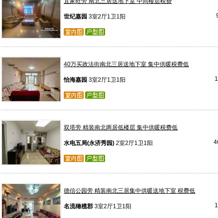
宜家旺旁 南北三居送地下室 中间楼层税费
世纪嘉园
3室2厅1卫1阳
40万买政法街南北三居送地下室 集中供暖税费低
怡海嘉园
3室2厅1卫1阳
双塔旁 精装南北两居低楼层 集中供暖税费低
4
水电五局(永济秀园)
2室2厅1卫1阳
德信公园旁 精装南北三居集中供暖送地下室 税费低
名流橄榄郡
3室2厅1卫1阳