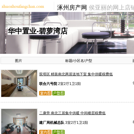
涿州房产网
侯亚丽的网上店
华中置业-碧萝湾店
图片
标题/小区名/户型
双塔区 精装南北两居送地下室 集中供暖税费低
联合六号院
2室2厅1卫1阳
二康旁 南北三居集中供暖 中间楼层税费低
建厂局机械总队
3室2厅1卫1阳