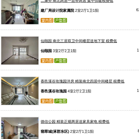
二康旁 南北两居一层带两居 集中供暖税费低
6
建厂局设计院家属院
2室2厅1卫1阳
仙颐园 南北三居双卫中间楼层送地下室 税费低
仙颐园
3室2厅2卫1阳
香邑溪谷玫瑰园洋房 精装南北四居中间楼层 税费低
香邑溪谷玫瑰园
4室2厅2卫1阳
德信公园 精装正规两居送家具家电 税费低
翡翠城(涿郡东区)
2室2厅1卫1阳