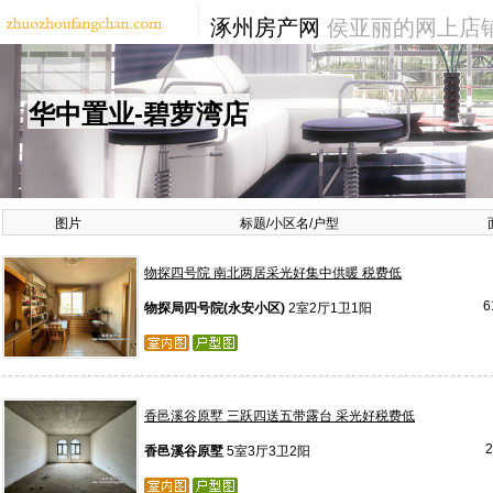
涿州房产网
侯亚丽的网上店
华中置业-碧萝湾店
图片
标题/小区名/户型
物探四号院 南北两居采光好集中供暖 税费低
6
物探局四号院(永安小区)
2室2厅1卫1阳
香邑溪谷原墅 三跃四送五带露台 采光好税费低
香邑溪谷原墅
5室3厅3卫2阳