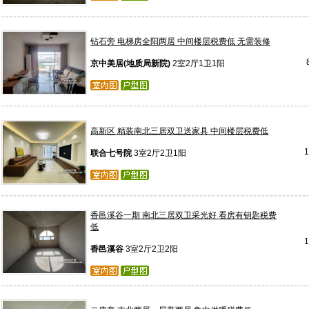
钻石旁 电梯房全阳两居 中间楼层税费低 无需装修
京中美居(地质局新院)
2室2厅1卫1阳
高新区 精装南北三居双卫送家具 中间楼层税费低
联合七号院
3室2厅2卫1阳
香邑溪谷一期 南北三居双卫采光好 看房有钥匙税费
低
香邑溪谷
3室2厅2卫2阳