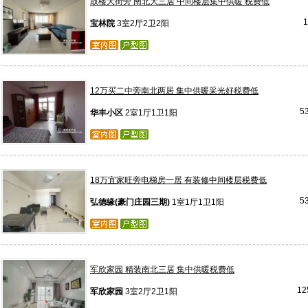
鼓楼大街旁 南北大三居 中间楼层集中供暖 税费低
宝林院
3室2厅2卫2阳
12万买二中旁南北两居 集中供暖采光好税费低
5
华丰小区
2室1厅1卫1阳
18万宜家旺旁电梯房一居 有装修中间楼层税费低
5
弘德缘(豪门庄园三期)
1室1厅1卫1阳
军欣家园 精装南北三居 集中供暖税费低
12
军欣家园
3室2厅2卫1阳