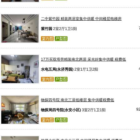
二中紫竹园 精装两居室集中供暖 中间楼层电梯房
紫竹园
2室2厅1卫1阳
17万买双塔旁精装南北两居 采光好集中供暖 税费低
水电五局(永济秀园)
2室1厅1卫2阳
物探四号院 南北三居低楼层 集中供暖税费低
9
物探局四号院(永安小区)
3室2厅1卫1阳