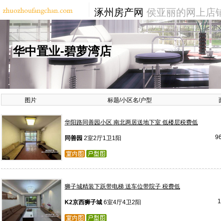
涿州房产网
侯亚丽的网上店
华中置业-碧萝湾店
图片
标题/小区名/户型
华阳路同善园小区 南北两居送地下室 低楼层税费低
9
同善园
2室2厅1卫1阳
狮子城精装下跃带电梯 送车位带院子 税费低
K2京西狮子城
6室4厅4卫2阳