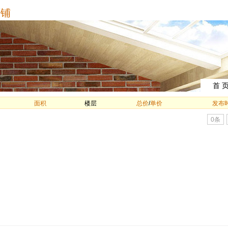
铺
首 
面积
楼层
总价
/
单价
发布
0条