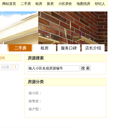
网站首页
二手房
租房
新房
小区房价
地图找房
经纪人
页
二手房
租房
服务口碑
店长介绍
房源搜索
时间
1
1/1页
房源分类
按小区：
按售价：
按户型：