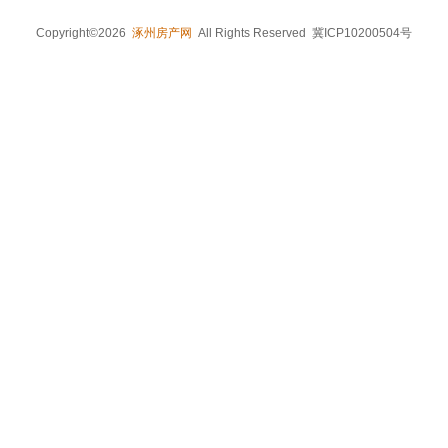
Copyright©2026
涿州房产网
All Rights Reserved 冀ICP10200504号