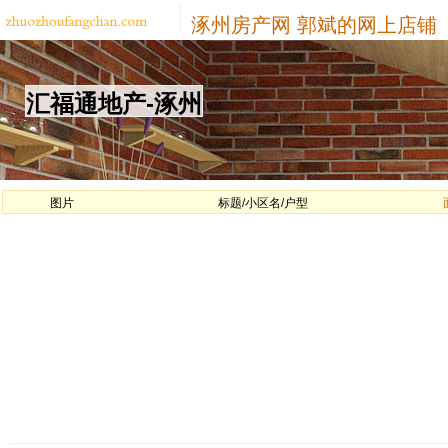
涿州房产网
郭斌的网上店铺
汇福通地产-涿州
图片
标题/小区名/户型