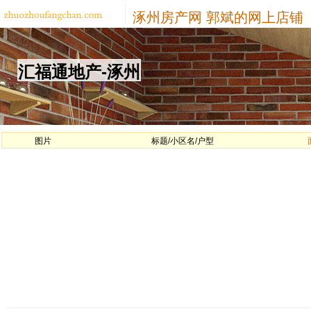
涿州房产网
郭斌的网上店铺
汇福通地产-涿州
图片
标题/小区名/户型