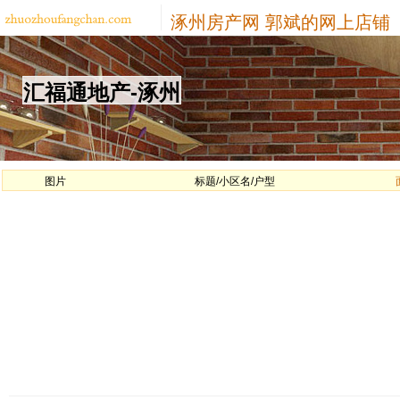
涿州房产网
郭斌的网上店铺
汇福通地产-涿州
图片
标题/小区名/户型