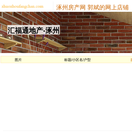
涿州房产网
郭斌的网上店铺
汇福通地产-涿州
图片
标题/小区名/户型