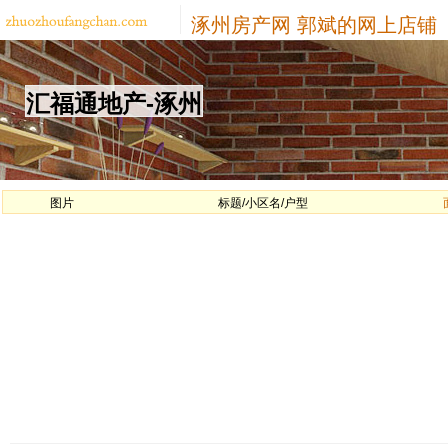
涿州房产网
郭斌的网上店铺
汇福通地产-涿州
图片
标题/小区名/户型