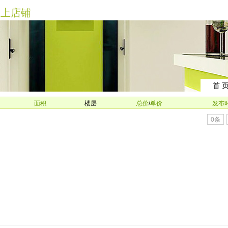
上店铺
首 
面积
楼层
总价
/
单价
发布
0条