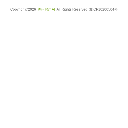
Copyright©2026
涿州房产网
All Rights Reserved 冀ICP10200504号