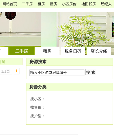
网站首页
二手房
租房
新房
小区房价
地图找房
经纪人
页
二手房
租房
服务口碑
店长介绍
房源搜索
时间
1
1/1页
房源分类
按小区：
按售价：
按户型：