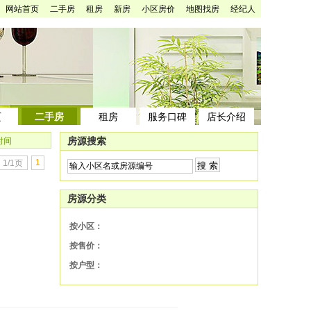
网站首页
二手房
租房
新房
小区房价
地图找房
经纪人
页
二手房
租房
服务口碑
店长介绍
房源搜索
时间
1
1/1页
房源分类
按小区：
按售价：
按户型：