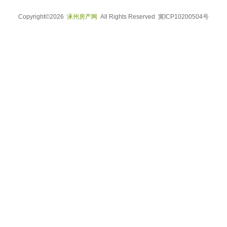
Copyright©2026
涿州房产网
All Rights Reserved 冀ICP10200504号