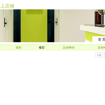
上店铺
首 
面积
楼层
总价
/
单价
发布
0条