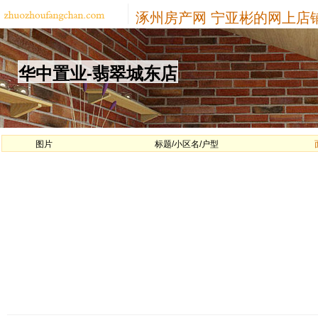
涿州房产网
宁亚彬的网上店
华中置业-翡翠城东店
图片
标题/小区名/户型