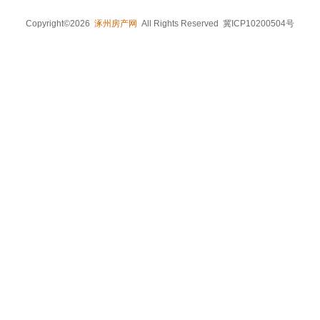
Copyright©2026
涿州房产网
All Rights Reserved 冀ICP10200504号