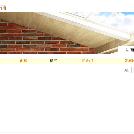
铺
首 
面积
楼层
租金/月
发布
0条