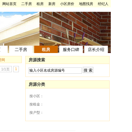
网站首页
二手房
租房
新房
小区房价
地图找房
经纪人
页
二手房
租房
服务口碑
店长介绍
房源搜索
时间
1
1/1页
房源分类
按小区：
按租金：
按户型：