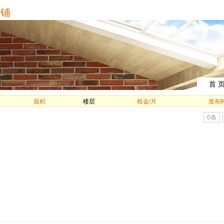
铺
首 
面积
楼层
租金/月
发布
0条