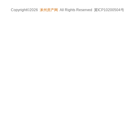
Copyright©2026
涿州房产网
All Rights Reserved 冀ICP10200504号