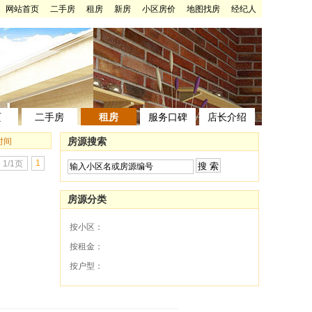
网站首页
二手房
租房
新房
小区房价
地图找房
经纪人
页
二手房
租房
服务口碑
店长介绍
房源搜索
时间
1
1/1页
房源分类
按小区：
按租金：
按户型：