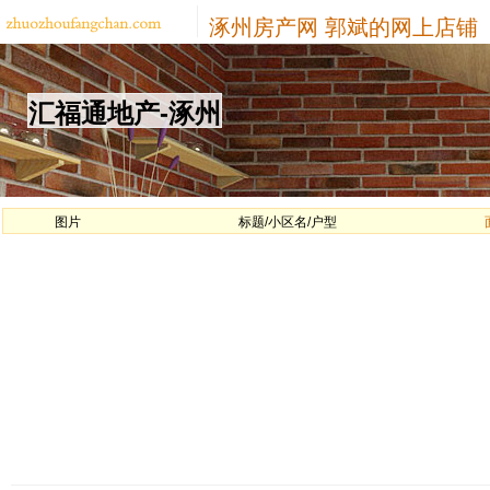
涿州房产网
郭斌的网上店铺
汇福通地产-涿州
图片
标题/小区名/户型