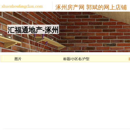
涿州房产网
郭斌的网上店铺
汇福通地产-涿州
图片
标题/小区名/户型