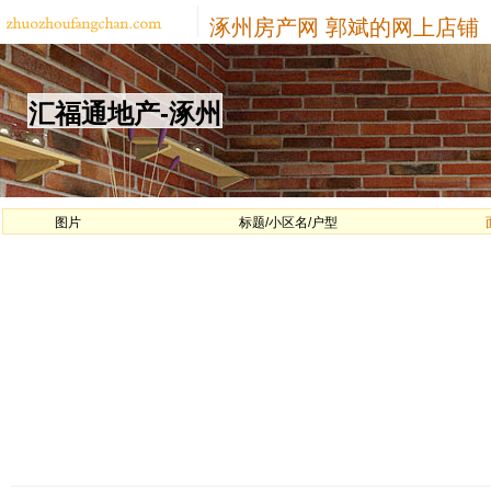
涿州房产网
郭斌的网上店铺
汇福通地产-涿州
图片
标题/小区名/户型