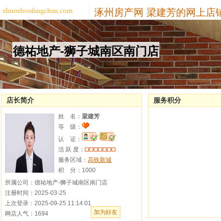
涿州房产网
梁建芳的网上店
德祐地产-狮子城南区南门店
店长简介
服务积分
姓 名：
梁建芳
等 级：
认 证：
活 跃 度：
服务区域：
高铁新城
积 分：
1000
所属公司：德祐地产-狮子城南区南门店
注册时间：2025-03-25
上次登录：2025-09-25 11:14:01
加为好友
网店人气：1694