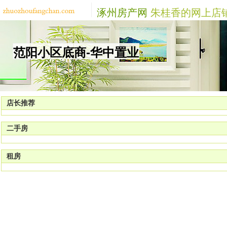
涿州房产网
朱桂香的网上店
范阳小区底商-华中置业
店长推荐
二手房
租房