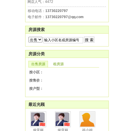
网店人气：4472
移动电话：
13730220797
电子邮件：
13730220797@qq.com
房源搜索
房源分类
出售房源
租房源
按小区：
按售价：
按户型：
最近光顾
侯亚丽
侯亚丽
祖小姐