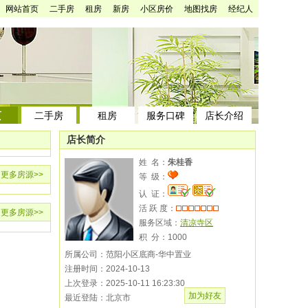
网站首页
二手房
租房
新房
小区房价
地图找房
经纪人
页
二手房
租房
服务口碑
店长介绍
店长简介
姓 名：
朱桂香
更多房源
>>
等 级：
认 证：
活 跃 度：
更多房源
>>
服务区域：
清凉寺区
积 分：
1000
所属公司：范阳小区底商-华中置业
注册时间：2024-10-13
上次登录：2025-10-11 16:23:30
加为好友
最近登陆：北京市