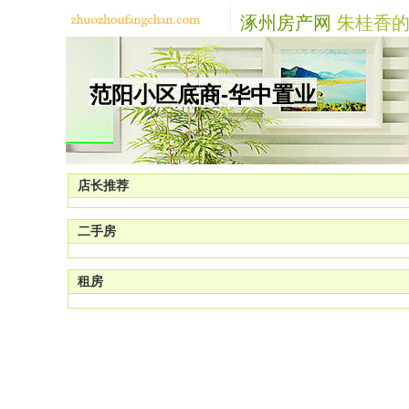
涿州房产网
朱桂香的
范阳小区底商-华中置业
店长推荐
二手房
租房